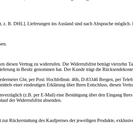
er, z. B. DHL]. Lieferungen ins Ausland sind nach Absprache möglich. D
sen.
diesen Vertrag zu widerrufen. Die Widerrufsfrist beträgt vierzehn Ta
te Lieferung in Besitz genommen hat. Der Kunde trägt die Rücksendekos
edermeier Gbr, per Post: Hochfellnstr. 46b, D-83346 Bergen, per Tele
mittels einer eindeutigen Erklärung über Ihren Entschluss, diesen Vertr
erzüglich (z.B. per E-Mail) eine Bestätigung über den Eingang Ihres W
lauf der Widerrufsfrist absenden.
 zur Rückerstattung des Kaufpreises der jeweiligen Produkte, exklusi