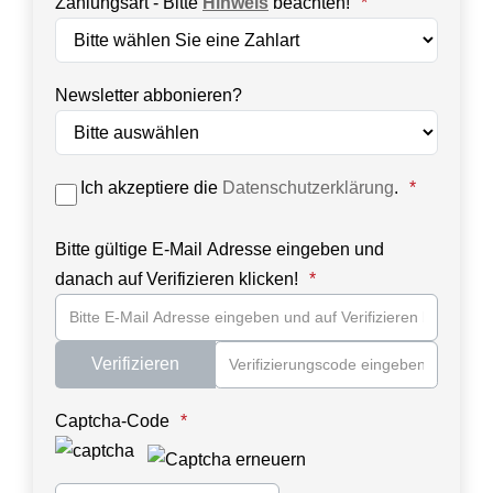
Zahlungsart - Bitte
Hinweis
beachten!
Newsletter abbonieren?
Ich akzeptiere die
Datenschutzerklärung
.
Bitte gültige E-Mail Adresse eingeben und
danach auf Verifizieren klicken!
Verifizieren
Honeypot, bitte lassen Sie dieses Feld leer
Captcha-Code