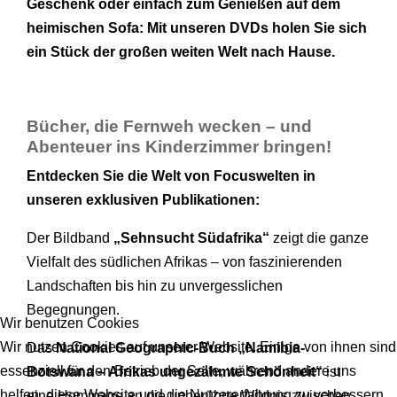
Geschenk oder einfach zum Genießen auf dem
heimischen Sofa: Mit unseren DVDs holen Sie sich
ein Stück der großen weiten Welt nach Hause.
Bücher, die Fernweh wecken – und
Abenteuer ins Kinderzimmer bringen!
Entdecken Sie die Welt von Focuswelten in
unseren exklusiven Publikationen:
Der Bildband
„Sehnsucht Südafrika“
zeigt die ganze
Vielfalt des südlichen Afrikas – von faszinierenden
Landschaften bis hin zu unvergesslichen
Begegnungen.
Wir benutzen Cookies
Wir nutzen Cookies auf unserer Website. Einige von ihnen sind
Das
National Geographic-Buch „Namibia-
essenziell für den Betrieb der Seite, während andere uns
Botswana – Afrikas ungezähmte Schönheit“
ist
helfen, diese Website und die Nutzererfahrung zu verbessern
eine Hommage an die unberührte Wildnis zwischen