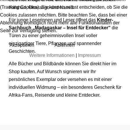
(Tracking Cookies). Sie können selbst entscheiden, ob Sie die
Kalahari, Okavango und Namib.
Cookies zulassen möchten. Bitte beachten Sie, dass bei einer
Für junge Leserinnen und Leser öffnet das
Kinder-
Ablehnung womöglich nicht mehr alle Funktionalitäten der
Sachbuch „Madagaskar – Insel für Entdecker“
die
Seite zur Verfügung stehen.
Türen zu einer geheimnisvollen Insel voller
einzigartiger Tiere, Pflanzen und spannender
Akzeptieren
Ablehnen
Geschichten.
Weitere Informationen
|
Impressum
Alle Bücher und Bildbände können Sie direkt hier im
Shop kaufen. Auf Wunsch signieren wir Ihr
persönliches Exemplar oder versehen es mit einer
individuellen Widmung – ein besonderes Geschenk für
Afrika-Fans, Reisende und kleine Entdecker.